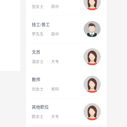
张女士
·
高中
技工/普工
罗先生
·
高中
文员
温女士
·
大专
教师
刘女士
·
本科
其他职位
欧女士
·
大专