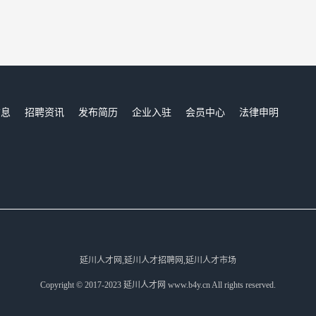
信息
招聘资讯
发布简历
企业入驻
会员中心
法律申明
们
延川人才网,延川人才招聘网,延川人才市场
Copyright © 2017-2023 延川人才网 www.b4y.cn All rights reserved.