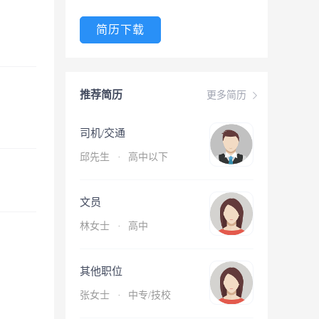
简历下载
推荐简历
更多简历
司机/交通
邱先生
·
高中以下
文员
林女士
·
高中
其他职位
张女士
·
中专/技校